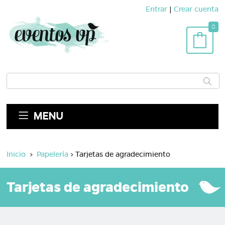
Entrar
|
Crear cuenta
0
MENU
Inicio
>
Papelería
>
Tarjetas de agradecimiento
Tarjetas de agradecimiento