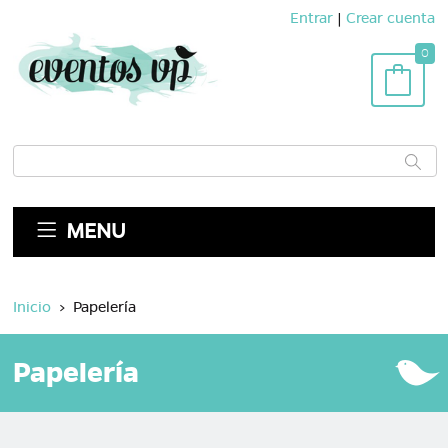
Entrar
|
Crear cuenta
0
MENU
Inicio
>
Papelería
Papelería